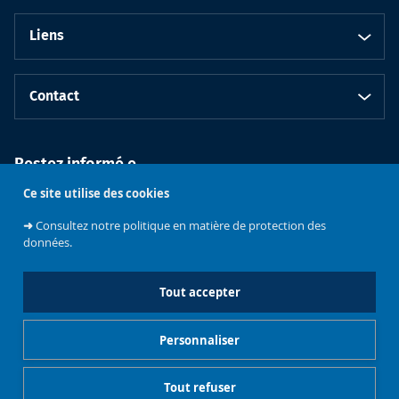
Liens
Contact
Restez informé.e
Ce site utilise des cookies
➜
Consultez notre politique en matière de protection des
données.
Tout accepter
Faculté de
Philosophie et
Personnaliser
Sciences
Université libre
sociales
de Bruxelles
Tout refuser