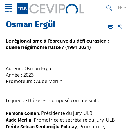
FR
MENU
Osman Ergül
CEVIPOL
FR
Recherche
Thèses soutenues
Le régionalisme à l’épreuve du défi eurasien :
quelle hégémonie russe ? (1991-2021)
Auteur : Osman Ergül
Année : 2023
Promoteurs : Aude Merlin
Le jury de thèse est composé comme suit :
, Présidente du jury, ULB
Ramona Coman
, Promotrice et secrétaire du Jury, ULB
Aude Merlin
, Promotrice,
Feride Selcan Serdaroğlu Polatay