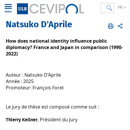
FR
MENU
Natsuko D'Aprile
CEVIPOL
FR
Recherche
Thèses soutenues
How does national identity influence public
diplomacy? France and Japan in comparison (1990-
2022)
Auteur : Natsuko D'Aprile
Année : 2025
Promoteur: François Foret
Le jury de thèse est composé comme suit :
, Président du Jury
Thierry Kellner