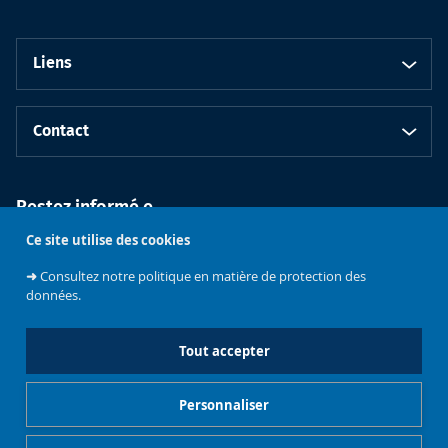
Liens
Contact
Restez informé.e
Ce site utilise des cookies
➜
Consultez notre politique en matière de protection des
données.
Tout accepter
Faculté de
Philosophie et
Personnaliser
Sciences
Université libre
sociales
de Bruxelles