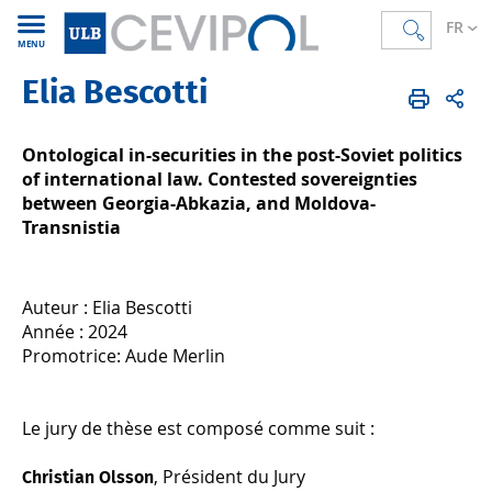
FR
MENU
Elia Bescotti
CEVIPOL
FR
Recherche
Thèses soutenues
Ontological in-securities in the post-Soviet politics
of international law. Contested sovereignties
between Georgia-Abkazia, and Moldova-
Transnistia
Auteur : Elia Bescotti
Année : 2024
Promotrice: Aude Merlin
Le jury de thèse est composé comme suit :
, Président du Jury
Christian Olsson