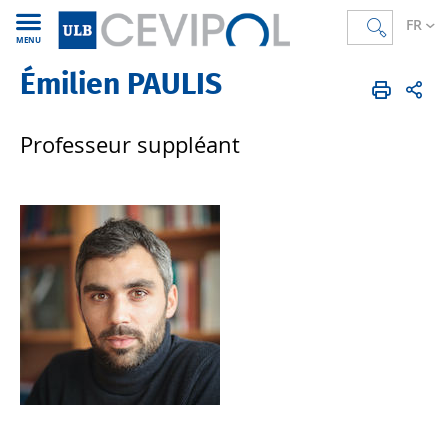
FR
MENU
Émilien PAULIS
CEVIPOL
FR
Membres
Corps académique
Professeur·e·s
Professeur suppléant