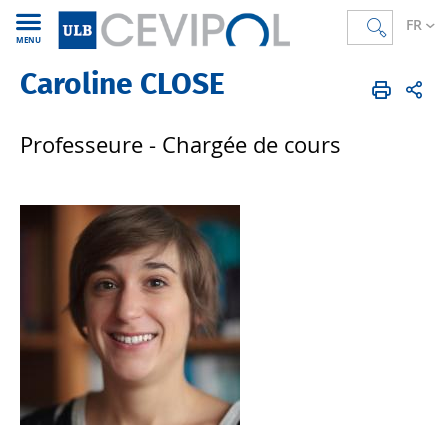
FR
MENU
Caroline CLOSE
CEVIPOL
FR
Membres
Corps académique
Professeur·e·s
Professeure - Chargée de cours