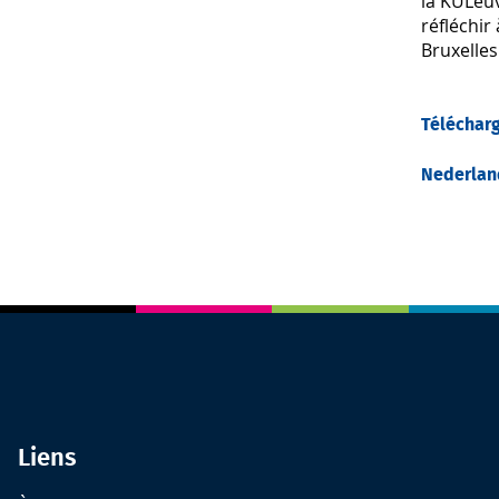
la KULeuv
réfléchir
Bruxelles
Télécharg
Nederland
Liens