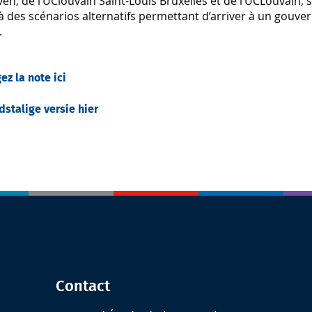
en, de l’UClouvain Saint-Louis Bruxelles et de l’UCLouvain, s
 à des scénarios alternatifs permettant d’arriver à un gouv
.
ez la note ici
stalige versie hier
Contact