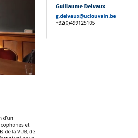
Guillaume Delvaux
g.delvaux@uclouvain.be
+32(0)499125105
n d’un
ancophones et
, de la VUB, de