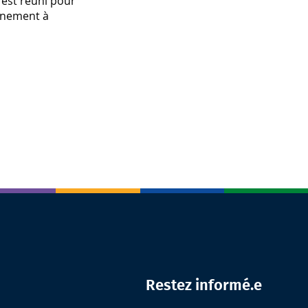
’est réuni pour
ernement à
Restez informé.e