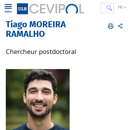
FR
MENU
Tiago MOREIRA
CEVIPOL
FR
Membres
Corps scientifique
Post-doctorant·e·s
RAMALHO
Chercheur postdoctoral