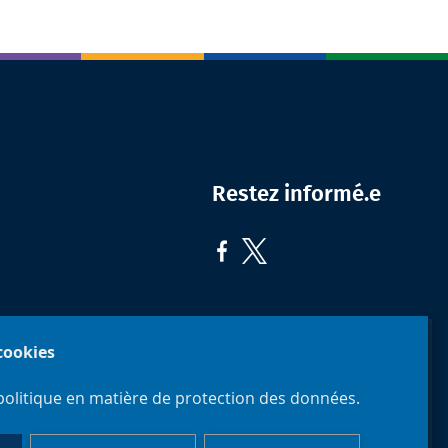
Restez informé.e
 cookies
politique en matière de protection des données.
Faculté de
Philosophie
Université
et Sciences
libre de