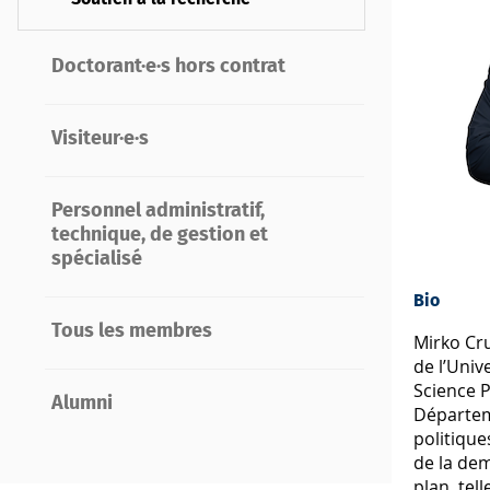
Doctorant·e·s hors contrat
Visiteur·e·s
Personnel administratif,
technique, de gestion et
spécialisé
Bio
Tous les membres
Mirko Cru
de l’Univ
Science P
Alumni
Départeme
politique
de la dem
plan, tel