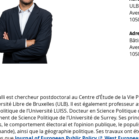
ULB
Aven
105
Adre
Bâti
Ave
105
lli est chercheur postdoctoral au Centre d’Étude de la Vie 
ersité Libre de Bruxelles (ULB). Il est également professeur
olitique de l’Université LUISS. Docteur en Science Politique de
nt de Science Politique de l’Université de Surrey. Ses pri
s, le comportement électoral et l’opinion publique, le populi
ande), ainsi que la géographie politique. Ses travaux ont é
les que
Journal of European Public Policy
,
West European