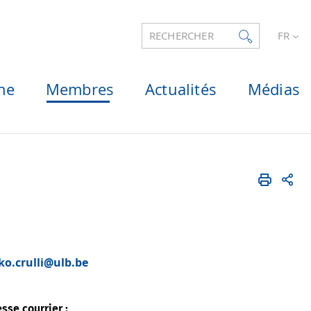
RECHERCHER
FR
he
Membres
Actualités
Médias
ko.crulli@ulb.be
sse courrier :