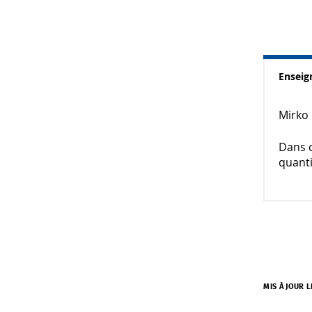
Ensei
Mirko 
Dans c
quanti
MIS À JOUR L