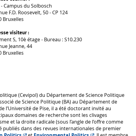
 - Campus du Solbosch
ue F.D. Roosevelt, 50 - CP 124
0 Bruxelles
sse visiteur :
ment S, 10è étage - Bureau : S10.230
nue Jeanne, 44
0 Bruxelles
Politique (Cevipol) du Département de Science Politique
 associé de Science Politique (BA) au Département de
 l’Université de Pise, il a été doctorant invité au
ncipaux domaines de recherche sont les clivages
sme et la droite radicale (sous l’angle de l’offre comme
té publiés dans des revues internationales de premier
 Politics
et
Environmental Politics
. Il est membre