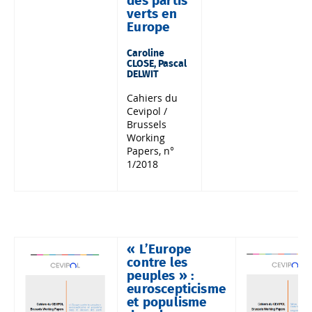
des partis
verts en
Europe
Caroline
CLOSE, Pascal
DELWIT
Cahiers du
Cevipol /
Brussels
Working
Papers, n°
1/2018
« L’Europe
contre les
peuples » :
euroscepticisme
et populisme