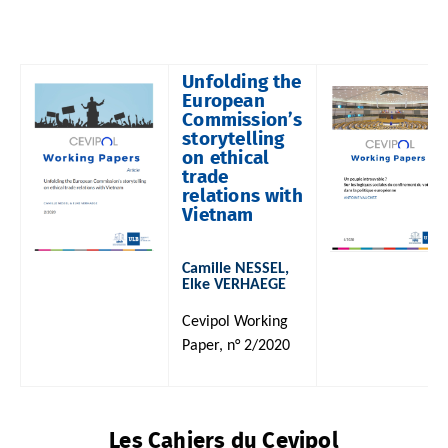
Unfolding the
European
Commission’s
storytelling
on ethical
trade
relations with
Vietnam
Camille NESSEL,
Elke VERHAEGE
Cevipol Working
Paper, n° 2/2020
Les Cahiers du Cevipol