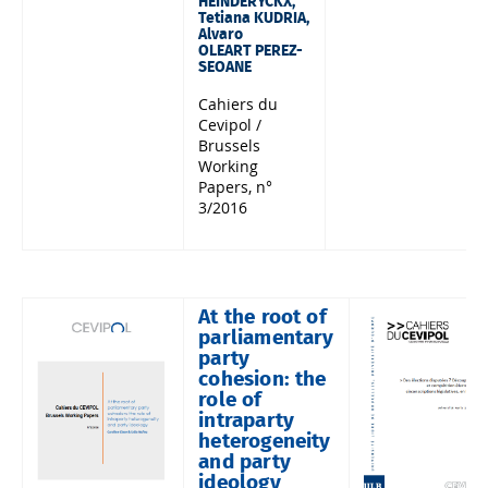
HEINDERYCKX,
Tetiana KUDRIA,
Alvaro
OLEART PEREZ-
SEOANE
Cahiers du
Cevipol /
Brussels
Working
Papers, n°
3/2016
At the root of
parliamentary
party
cohesion: the
role of
intraparty
heterogeneity
and party
ideology